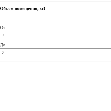
Объем помещения, м3
От
До