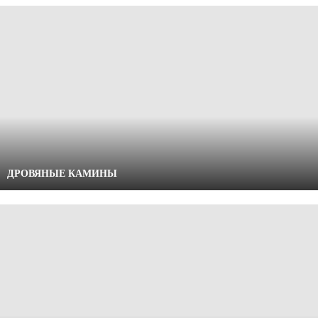
L
M
S
Стекло фронтальное
Трех стороннее стекло
стекло слева или справа
ДРОВЯНЫЕ КАМИНЫ
стекло справа или слева