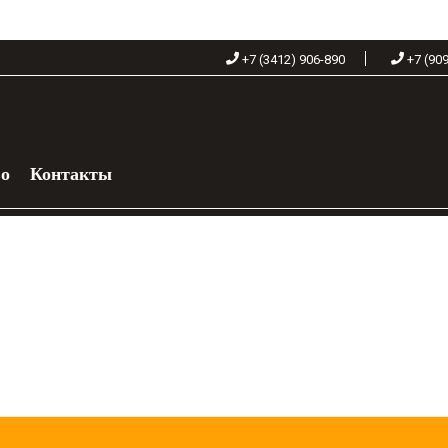
+7 (3412) 906-890
+7 (90
во
Контакты
 060-68-90