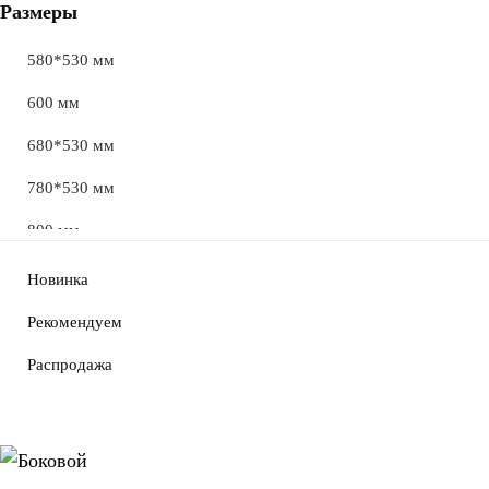
Размеры
580*530 мм
600 мм
680*530 мм
780*530 мм
800 мм
880*530мм
Новинка
1000 мм
Рекомендуем
1200 мм
Распродажа
1400 мм
1600 мм
1800 мм