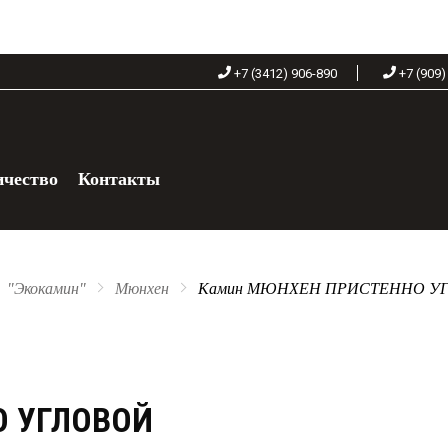
+7 (3412) 906-890
+7 (909)
ичество
Контакты
+7 (909) 060-68-90
"Экокамин"
Мюнхен
Камин МЮНХЕН ПРИСТЕННО У
О УГЛОВОЙ