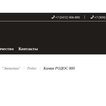
+7 (3412) 906-890
+7 (909)
ичество
Контакты
+7 (909) 060-68-90
"Экокамин"
Родос
Камин РОДОС 800