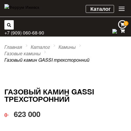
Каталог
0
0
+7 (909) 060-68-90
Главная
Каталог
Камины
Газовые камины
Газовый камин GASSI трехсторонний
ГАЗОВЫЙ КАМИН GASSI
ТРЕХСТОРОННИЙ
623 000
0