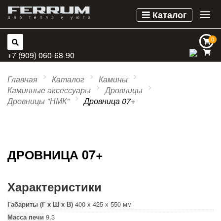
Каталог
0
0
+7 (909) 060-68-90
Главная
Каталог
Камины
Каминные аксессуары
Дровницы
Дровницы "НМК"
Дровница 07+
ДРОВНИЦА 07+
Характеристики
Габариты (Г х Ш х В)
400 х 425 х 550 мм
Масса печи
9,3