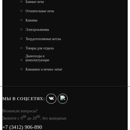
Банные печи
Отопительные печи
Камины
Электрокамины
ДРОВНИЦА ВЕЗУВИЙ КОВАНАЯ D130S
Твердотопливные котлы
6 100
Товары для отдыха
Дымоходы и
комплектующие
В КОРЗИНУ
Каминное и печное литьё
МЫ В СОЦСЕТЯХ:
Возникли вопросы?
00
00
Звоните с 9
до 20
, без выходных
+7 (3412) 906-890