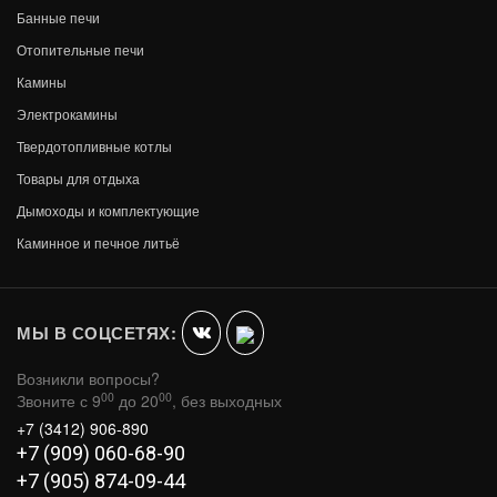
Банные печи
Отопительные печи
Камины
Электрокамины
Твердотопливные котлы
Товары для отдыха
Дымоходы и комплектующие
Каминное и печное литьё
ЭКРАН КАМИННЫЙ C03325AB (3 СЕКЦИИ,
АНТИЧНАЯ БРОНЗА)
В КОРЗИНУ
3 284
МЫ В СОЦСЕТЯХ:
Возникли вопросы?
00
00
Звоните с 9
до 20
, без выходных
+7 (3412) 906-890
+7 (909) 060-68-90
+7 (905) 874-09-44