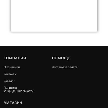
КОМПАНИЯ
ПОМОЩЬ
ЭКРАН КАМИННЫЙ С61048ВК (3
СЕКЦИИ,ЧЕРНЫЙ С РИСУНКОМ)
О компании
Доставка и оплата
Контакты
В КОРЗИНУ
8 510
Каталог
Политика
конфиденциальности
МАГАЗИН