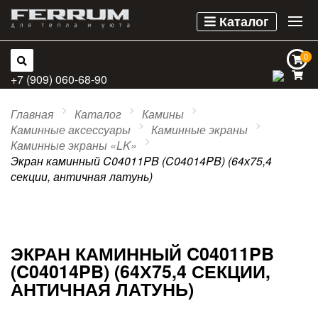
Каталог
0
0
+7 (909) 060-68-90
Главная
Каталог
Камины
Каминные аксессуары
Каминные экраны
Каминные экраны «LK»
Экран каминный C04011PB (C04014PB) (64х75,4
секции, античная латунь)
ЭКРАН КАМИННЫЙ C04011PB
(C04014PB) (64Х75,4 СЕКЦИИ,
АНТИЧНАЯ ЛАТУНЬ)