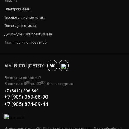
Камины
Электрокамины
Твердотопливные котлы
Товары для отдыха
Дымоходы и комплектующие
Каминное и печное литьё
КАМИННЫЙ НАБОР D50011АВ (К3050А)
(РЫЦАРЬ, АНТИЧНАЯ ЛАТУНЬ)
В КОРЗИНУ
8 313
МЫ В СОЦСЕТЯХ:
Возникли вопросы?
00
00
Звоните с 9
до 20
, без выходных
+7 (3412) 906-890
+7 (909) 060-68-90
+7 (905) 874-09-44
Используя этот сайт, Вы выражаете согласие на сбор и обработку