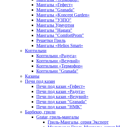
Мангалы «Гефест»
Мангалы "Granada"
Мангалы «Koncept Garden»
Мангалы "УЗПО"
Мангалы Удмуртия
Мангалы "Hagara"
Мангалы "ComfortProm"
Решетки Гриль
Мангалы «Helios Smart»
Коптильни
Коптильни «Радуга»
Коптильни «Везувий»
Коптильни «Термофор»
Коптильни "Granada"
Казаны
Печи под казан
Печи под казан «Гефест»
Печи под казан «Радуга»
Печи под казан «Везувий»
Печи под казан "Granada"
Печи под казан "НМК"
Барбекю, грили
Gratar, гриль-мангалы
Гриль-Мангалы, серия Эксперт