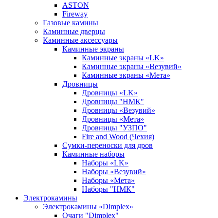
ASTON
Fireway
Газовые камины
Каминные дверцы
Каминные аксессуары
Каминные экраны
Каминные экраны «LK»
Каминные экраны «Везувий»
Каминные экраны «Мета»
Дровницы
Дровницы «LK»
Дровницы "НМК"
Дровницы «Везувий»
Дровницы «Мета»
Дровницы "УЗПО"
Fire and Wood (Чехия)
Сумки-переноски для дров
Каминные наборы
Наборы «LK»
Наборы «Везувий»
Наборы «Мета»
Наборы "НМК"
Электрокамины
Электрокамины «Dimplex»
Очаги "Dimplex"