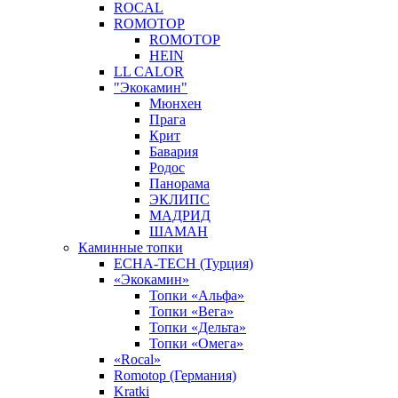
ROCAL
ROMOTOP
ROMOTOP
HEIN
LL CALOR
"Экокамин"
Мюнхен
Прага
Крит
Бавария
Родос
Панорама
ЭКЛИПС
МАДРИД
ШАМАН
Каминные топки
ECHA-TECH (Турция)
«Экокамин»
Топки «Альфа»
Топки «Вега»
Топки «Дельта»
Топки «Омега»
«Rocal»
Romotop (Германия)
Kratki