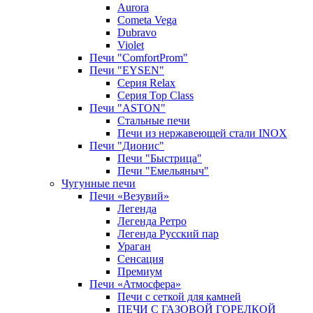
Aurora
Cometa Vega
Dubravo
Violet
Печи "ComfortProm"
Печи "EYSEN"
Серия Relax
Серия Top Class
Печи "ASTON"
Стальные печи
Печи из нержавеющей стали INOX
Печи "Дионис"
Печи "Быстрица"
Печи "Емельяныч"
Чугунные печи
Печи «Везувий»
Легенда
Легенда Ретро
Легенда Русский пар
Ураган
Сенсация
Премиум
Печи «Атмосфера»
Печи с сеткой для камней
ПЕЧИ С ГАЗОВОЙ ГОРЕЛКОЙ