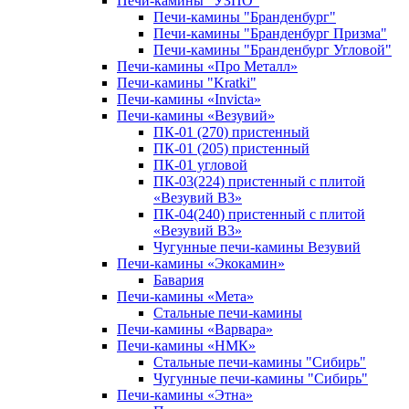
Печи-камины "УЗПО"
Печи-камины "Бранденбург"
Печи-камины "Бранденбург Призма"
Печи-камины "Бранденбург Угловой"
Печи-камины «Про Металл»
Печи-камины "Kratki"
Печи-камины «Invicta»
Печи-камины «Везувий»
ПК-01 (270) пристенный
ПК-01 (205) пристенный
ПК-01 угловой
ПК-03(224) пристенный с плитой
«Везувий В3»
ПК-04(240) пристенный с плитой
«Везувий В3»
Чугунные печи-камины Везувий
Печи-камины «Экокамин»
Бавария
Печи-камины «Мета»
Стальные печи-камины
Печи-камины «Варвара»
Печи-камины «НМК»
Стальные печи-камины "Сибирь"
Чугунные печи-камины "Сибирь"
Печи-камины «Этна»