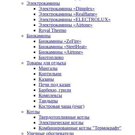
Электрокамины
Электрокамины «Dimplex»
Электрокамины «Realflame»
Электрокамины «ELECTROLUX»
Электрокамины «Airtone»
Royal Thermo
Биокамины
Биокамины «ZeFire»
Биокамины «SteelHeat»
Биокамины «Airtone»
Биотопливо
Товары для отдыха
Мангалы
Коптильни
Казаны
Печи под казан
Барбекю, грили
Комплексы
Тандыры
Костровая чаша (очаг)
Котлы
Твердотопливные котлы
Электрические котлы
Комбинированные котлы "Термокрафт"
Уличные обогреватели