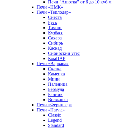
Печи "Анютка" от 6 до 10 куб.м.
Печи «НМК»
Печи «Теплодар»
Сиеста
Русь
Тамань
Кузбасс
Сахара
Сибирь
Каскад
Сибирский утес
КомПАР
Печи «Варвара»
Сказка
Каменка
Мини
Паленица
Бермуда
Банник
Волжанка
Печи «Ферингер»
Печи «Harvia»
Classic
Legend
Standard