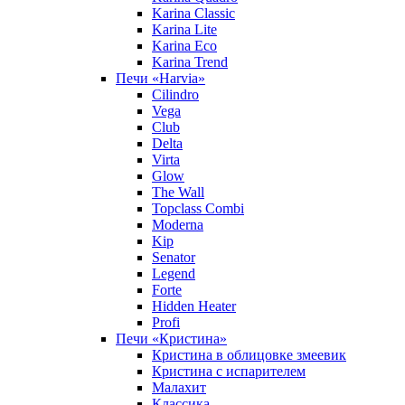
Karina Classic
Karina Lite
Karina Eco
Karina Trend
Печи «Harvia»
Cilindro
Vega
Club
Delta
Virta
Glow
The Wall
Topclass Combi
Moderna
Kip
Senator
Legend
Forte
Hidden Heater
Profi
Печи «Кристина»
Кристина в облицовке змеевик
Кристина с испарителем
Малахит
Классика