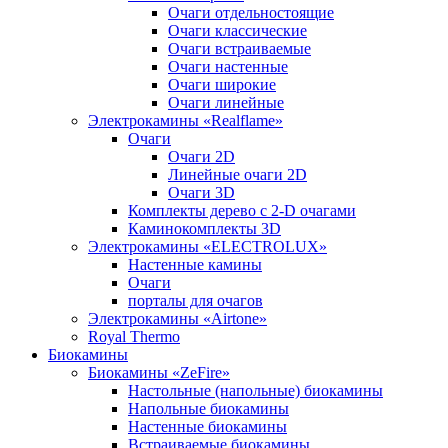
Очаги отдельностоящие
Очаги классические
Очаги встраиваемые
Очаги настенные
Очаги широкие
Очаги линейные
Электрокамины «Realflame»
Очаги
Очаги 2D
Линейные очаги 2D
Очаги 3D
Комплекты дерево c 2-D очагами
Каминокомплекты 3D
Электрокамины «ELECTROLUX»
Настенные камины
Очаги
порталы для очагов
Электрокамины «Airtone»
Royal Thermo
Биокамины
Биокамины «ZeFire»
Настольные (напольные) биокамины
Напольные биокамины
Настенные биокамины
Встраиваемые биокамины