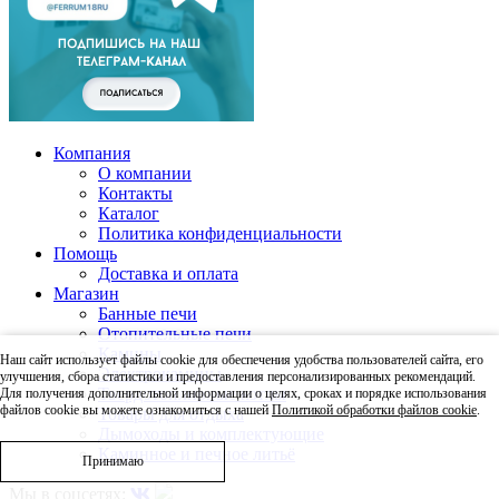
Компания
О компании
Контакты
Каталог
Политика конфиденциальности
Помощь
Доставка и оплата
Магазин
Банные печи
Отопительные печи
Камины
Наш сайт использует файлы cookie для обеспечения удобства пользователей сайта, его
Электрокамины
улучшения, сбора статистики и предоставления персонализированных рекомендаций.
Твердотопливные котлы
Для получения дополнительной информации о целях, сроках и порядке использования
файлов cookie вы можете ознакомиться с нашей
Политикой обработки файлов cookie
.
Товары для отдыха
Дымоходы и комплектующие
Каминное и печное литьё
Принимаю
Мы в соцсетях: