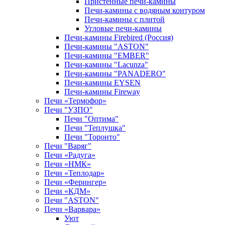
Пристенные печи-камины
Печи-камины с водяным контуром
Печи-камины с плитой
Угловые печи-камины
Печи-камины Firebired (Россия)
Печи-камины "ASTON"
Печи-камины "EMBER"
Печи-камины "Lacunza"
Печи-камины "PANADERO"
Печи-камины EYSEN
Печи-камины Fireway
Печи «Термофор»
Печи "УЗПО"
Печи "Оптима"
Печи "Теплушка"
Печи "Торонто"
Печи "Варяг"
Печи «Радуга»
Печи «НМК»
Печи «Теплодар»
Печи «Ферингер»
Печи «КДМ»
Печи "ASTON"
Печи «Варвара»
Уют