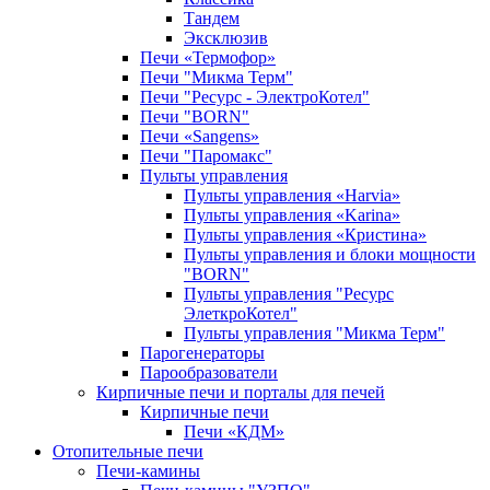
Тандем
Эксклюзив
Печи «Термофор»
Печи "Микма Терм"
Печи "Ресурс - ЭлектроКотел"
Печи "BORN"
Печи «Sangens»
Печи "Паромакс"
Пульты управления
Пульты управления «Harvia»
Пульты управления «Karina»
Пульты управления «Кристина»
Пульты управления и блоки мощности
"BORN"
Пульты управления "Ресурс
ЭлеткроКотел"
Пульты управления "Микма Терм"
Парогенераторы
Парообразователи
Кирпичные печи и порталы для печей
Кирпичные печи
Печи «КДМ»
Отопительные печи
Печи-камины