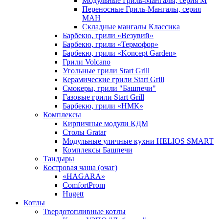
Модульные Гриль-Мангалы, серия М
Переносные Гриль-Мангалы, серия
МАН
Складные мангалы Классика
Барбекю, грили «Везувий»
Барбекю, грили «Термофор»
Барбекю, грили «Koncept Garden»
Грили Volcano
Угольные грили Start Grill
Керамические грили Start Grill
Смокеры, грили "Башпечи"
Газовые грили Start Grill
Барбекю, грили «НМК»
Комплексы
Кирпичные модули КДМ
Столы Gratar
Модульные уличные кухни HELIOS SMART
Комплексы Башпечи
Тандыры
Костровая чаша (очаг)
«HAGARA»
ComfortProm
Hugett
Котлы
Твердотопливные котлы