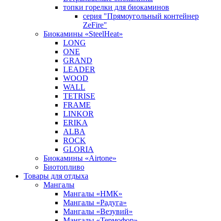
топки горелки для биокаминов
серия "Прямоугольный контейнер
ZeFire"
Биокамины «SteelHeat»
LONG
ONE
GRAND
LEADER
WOOD
WALL
TETRISE
FRAME
LINKOR
ERIKA
ALBA
ROCK
GLORIA
Биокамины «Airtone»
Биотопливо
Товары для отдыха
Мангалы
Мангалы «НМК»
Мангалы «Радуга»
Мангалы «Везувий»
Мангалы «Термофор»