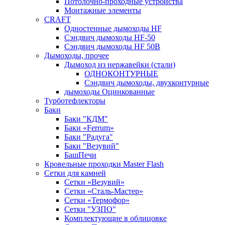
Потолочно-проходные устройства
Монтажные элементы
CRAFT
Одностенные дымоходы HF
Сэндвич дымоходы HF-50
Сэндвич дымоходы HF 50B
Дымоходы, прочее
Дымоход из нержавейки (стали)
ОДНОКОНТУРНЫЕ
Сэндвич дымоходы, двухконтурные
дымоходы Оцинкованные
Турботефлекторы
Баки
Баки "КДМ"
Баки «Ferrum»
Баки "Радуга"
Баки "Везувий"
БашПечи
Кровельные проходки Master Flash
Сетки для камней
Сетки «Везувий»
Сетки «Сталь-Мастер»
Сетки «Термофор»
Сетки "УЗПО"
Комплектующие в облицовке