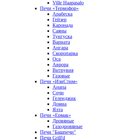
Ville Haapasalo
Печи «Термофор»
Арабеска
Гейзер
Каронада
Саяны
Тунгуска
Вариата
Ангара
Скоропарка
Оса
Аврора
Витрувия
Газовые
Печи «ИзиСтим»
Анапа
Сочи
Геленджик
Домна
Ялта
Печи «Ермак»
Дровяные
Газодровяные
Печи "Башпечи"
Печи Grill'd