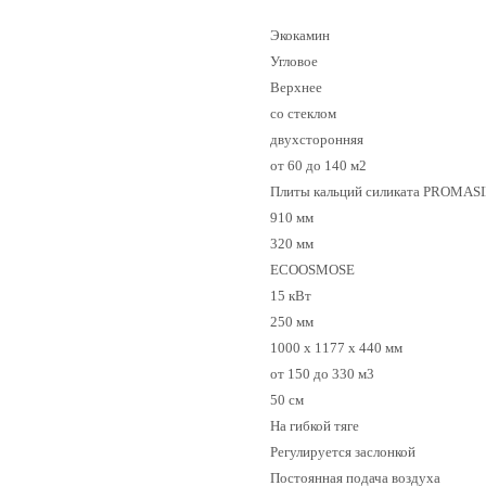
Экокамин
Угловое
Верхнее
со стеклом
двухсторонняя
от 60 до 140 м2
Плиты кальций силиката PROMAS
910 мм
320 мм
ECOOSMOSE
15 кВт
250 мм
1000 x 1177 x 440 мм
от 150 до 330 м3
50 см
На гибкой тяге
Регулируется заслонкой
Постоянная подача воздуха