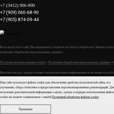
+7 (3412) 906-890
+7 (909) 060-68-90
+7 (905) 874-09-44
Используя этот сайт, Вы выражаете согласие на сбор и обработку Ваших персо
политике обработки персональных данных.
Политика использования cookie
|
Политика обработки персональных данных
|
Наш веб-ресурс предоставляет исключительно информацию и не является публ
ее на свой страх и риск. Пожалуйста, обратите внимание на обновления прайс
обратной связи.
Наш сайт использует файлы cookie для обеспечения удобства пользователей сайта, его
улучшения, сбора статистики и предоставления персонализированных рекомендаций. Дл
получения дополнительной информации о целях, сроках и порядке использования файл
cookie вы можете ознакомиться с нашей
Политикой обработки файлов cookie
.
Принимаю
© 2026 Феррум Ижевск