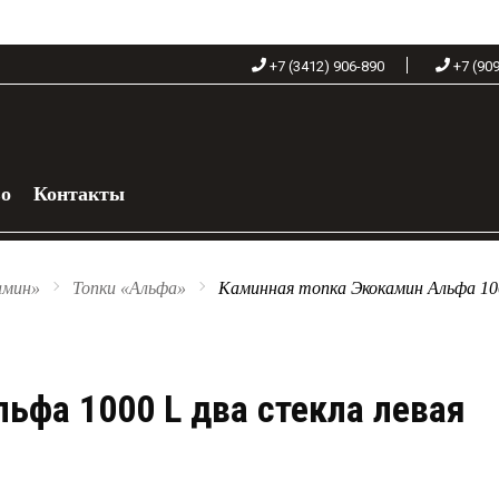
+7 (3412) 906-890
+7 (90
во
Контакты
 060-68-90
амин»
Топки «Альфа»
Каминная топка Экокамин Альфа 100
ьфа 1000 L два стекла левая