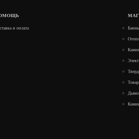
ОМОЩЬ
МАГ
ставка и оплата
Банны
Отопи
Ками
Элек
Тверд
ТОПКА АЛЬФА 700 ТРИ СТЕКЛА ПОДОВАЯ
Товар
Дымо
148 493
Камин
В КОРЗИНУ