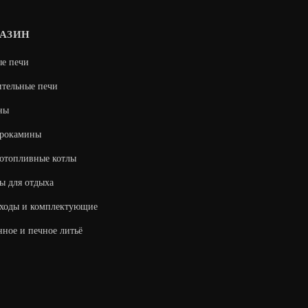
АЗИН
е печи
тельные печи
ны
трокамины
отопливные котлы
ы для отдыха
ходы и комплектующие
ное и печное литьё