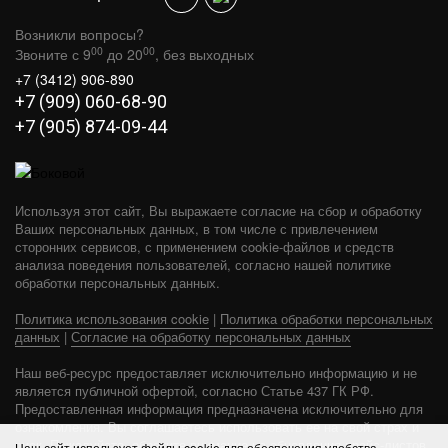
Возникли вопросы?
00
00
Звоните с 9
до 20
, без выходных
+7 (3412) 906-890
+7 (909) 060-68-90
+7 (905) 874-09-44
Используя этот сайт, Вы выражаете согласие на сбор и обработку
Ваших персональных данных, в том числе с привлечением
сторонних сервисов, с применением cookie-файлов и средств
анализа поведения пользователей, согласно нашей политике
обработки персональных данных.
Политика использования cookie
|
Политика обработки персональных
ТОПКА INVICTA 700 ГРАНД ВИЗЬОН С
данных
|
Согласие на обработку персональных данных
ЗАСЛОНКОЙ
Наш веб-ресурс предоставляет исключительно информацию и не
В КОРЗИНУ
182 400
является публичной офертой, согласно Статье 437 ГК РФ.
Предоставленная информация предназначена исключительно для
ознакомления. Вы соглашаетесь использовать ее на свой страх и
риск. Пожалуйста, обратите внимание на обновления прайс-листов
Наш сайт использует файлы cookie для обеспечения удобства