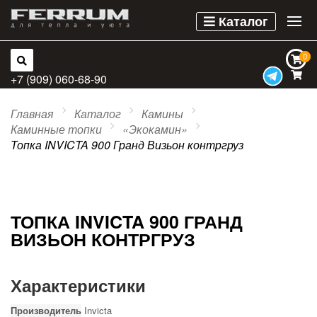
Каталог
0
0
+7 (909) 060-68-90
Главная
Каталог
Камины
Каминные топки
«Экокамин»
Топка INVICTA 900 Гранд Визьон контргруз
ТОПКА INVICTA 900 ГРАНД
ВИЗЬОН КОНТРГРУЗ
Характеристики
Производитель
Invicta