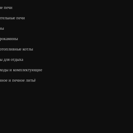
е печи
тельные печи
ны
трокамины
отопливные котлы
ы для отдыха
ходы и комплектующие
ное и печное литьё