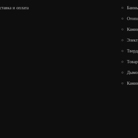
ставка и оплата
Банны
Отопи
Ками
Элек
КАМИННАЯ ТОПКА FIREWAY ILMA
Тверд
Товар
73 500
Дымо
В КОРЗИНУ
Камин