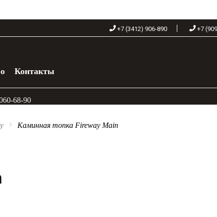
+7 (3412) 906-890
+7 (90
во
Контакты
 060-68-90
y
Каминная топка Fireway Main
n