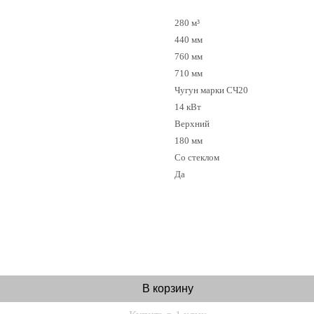
280 м³
440 мм
760 мм
710 мм
Чугун марки СЧ20
14 кВт
Верхний
180 мм
Со стеклом
Да
В корзину