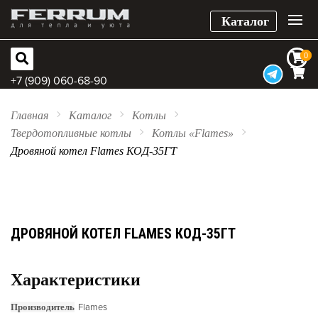
Каталог
0
0
+7 (909) 060-68-90
Главная
Каталог
Котлы
Твердотопливные котлы
Котлы «Flames»
Дровяной котел Flames КОД-35ГТ
ДРОВЯНОЙ КОТЕЛ FLAMES КОД-35ГТ
Характеристики
Производитель
Flames