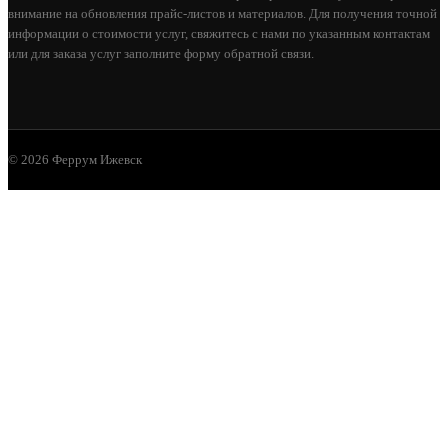
внимание на обновления прайс-листов и материалов. Для получения точной
В КОРЗИНУ
информации о стоимости услуг, свяжитесь с нами по указанным контактам
или для заказа услуг заполните форму обратной связи.
© 2026 Феррум Ижевск
КОТЕЛ МАГНУМ 20 КВТ
92 400
В КОРЗИНУ