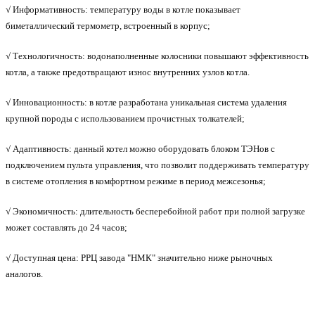
√ Информативность:
температуру воды в котле показывает
биметаллический термометр, встроенный в корпус;
√ Технологичность:
водонаполненные колосники повышают эффективность
котла, а также предотвращают износ внутренних узлов котла.
√ Инновационность:
в котле разработана уникальная система удаления
крупной породы с использованием прочистных толкателей;
√ Адаптивность:
данный котел можно оборудовать блоком ТЭНов с
подключением пульта управления, что позволит поддерживать температуру
в системе отопления в комфортном режиме в период межсезонья;
√ Экономичность:
длительность бесперебойной работ при полной загрузке
может составлять до 24 часов;
√ Доступная цена:
РРЦ завода "НМК" значительно ниже рыночных
аналогов.