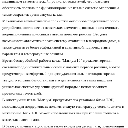
механизмом автоматической прочистки толкателей, что позволяет
обеспечить правильное функционирование котла в системе отопления, а
также сократить время запуска котла.
Механизмом автоматической прочистки колосников представляет собой
устройство, состоящее из нескольких элементов, позволяющих очищать
водонаполненные колосники в автоматическом режиме. Это дает
возможность автоматизировать систему отопления в загородном доме, а
также сделать ее более эффективной и адаптивной под конкретные
параметры и температурные режимы.
Время бесперебойной работы котла "Магнум 15" в режиме горения
составляет один отопительный сезон с момента первого розжига, в котле
предусмотрен комфортный процесс удаления золы и отходов горения
твердого топлива без остановки его деятельности, а также внедрена
уникальная система удаления крупной породы с использованием
прочистных толкателей.
В конструкции котла "Магнум"
предусмотрена установка
блока ТЭН
,
позволяющая поддерживать положительную температуру теплоносителя в
межсезонье. Блок ТЭН может использоваться как при горении топлива в
котле, так и автономно.
В базовую комплектацию котла также входит регулятор тяги, позволяющий