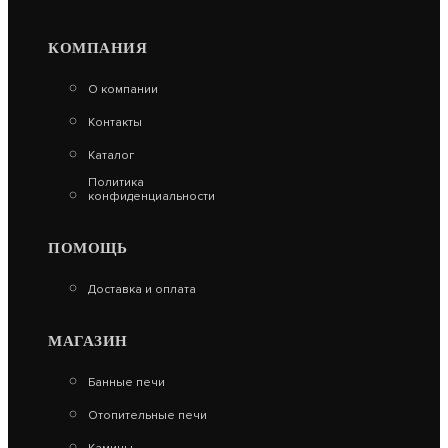
КОМПАНИЯ
ОТОПИТЕЛЬНЫЙ КОТЕЛ СПУТНИК-15 БЕЛЫЙ
О компании
23 970
Контакты
В КОРЗИНУ
Каталог
Политика
конфиденциальности
ПОМОЩЬ
Доставка и оплата
МАГАЗИН
Банные печи
Отопительные печи