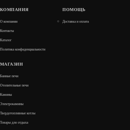
КОМПАНИЯ
ПОМОЩЬ
ПРОМЫШЛЕННЫЙ ВОДОГРЕЙНЫЙ КОТЁЛ
О компании
Доставка и оплата
«БУРЖУЙ-К» Т-500
Контакты
1 122 800
Каталог
В КОРЗИНУ
Политика конфиденциальности
МАГАЗИН
Банные печи
Отопительные печи
Камины
Электрокамины
Твердотопливные котлы
Товары для отдыха