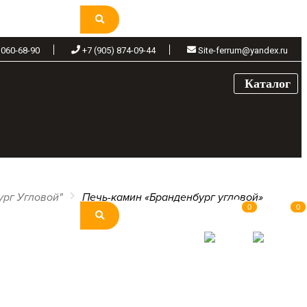
 060-68-90
+7 (905) 874-09-44
Site-ferrum@yandex.ru
Каталог
рг Угловой"
Печь-камин «Бранденбург угловой»
0
0
0
0