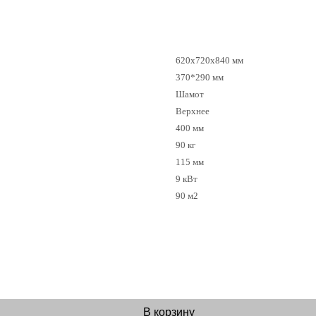
620х720х840 мм
370*290 мм
Шамот
Верхнее
400 мм
90 кг
115 мм
9 кВт
90 м2
В корзину