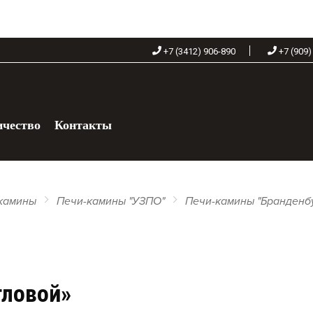
+7 (3412) 906-890
+7 (909)
ичество
Контакты
+7 (909) 060-68-90
камины
Печи-камины "УЗПО"
Печи-камины "Бранденбу
гловой»