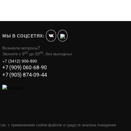
МЫ В СОЦСЕТЯХ:
Возникли вопросы?
00
00
Звоните с 9
до 20
, без выходных
+7 (3412) 906-890
+7 (909) 060-68-90
+7 (905) 874-09-44
сов, с применением cookie-файлов и средств анализа поведения