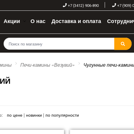
+7 (3412) 906-890
+7 (909) 
Акции
О нас
Доставка и оплата
Сотрудни
амины
Печи-камины «Везувий»
Чугунные печи-камин
ВИЙ
о:
по цене
|
новинки
|
по популярности