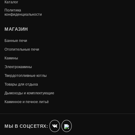
Каталог
Политика
конфиденциальности
МАГАЗИН
Банные печи
Отопительные печи
Камины
Электрокамины
Твердотопливные котлы
Товары для отдыха
Дымоходы и комплектующие
Каминное и печное литьё
ОТОПИТЕЛЬНАЯ ПЕЧЬ ТОП-МОДЕЛЬ-200
С ЧУГУННОЙ ДВЕРЦЕЙ
В КОРЗИНУ
34 970
МЫ В СОЦСЕТЯХ: