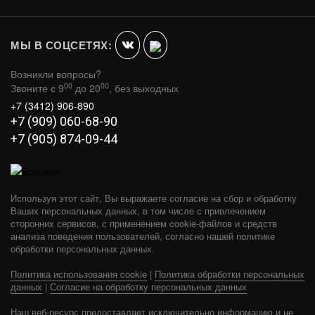
0.5 ММ (AISI 430) / ОЦ. СТАЛЬ МАСТЕР
В КОРЗИНУ
1 290
МЫ В СОЦСЕТЯХ:
Возникли вопросы?
00
00
Звоните с 9
до 20
, без выходных
+7 (3412) 906-890
+7 (909) 060-68-90
+7 (905) 874-09-44
Используя этот сайт, Вы выражаете согласие на сбор и обработку
Ваших персональных данных, в том числе с привлечением
сторонних сервисов, с применением cookie-файлов и средств
анализа поведения пользователей, согласно нашей политике
обработки персональных данных.
-19%
Политика использования cookie
|
Политика обработки персональных
данных
|
Согласие на обработку персональных данных
ТРУБА ТЕРМО L 500 TТ-P 430-0.8/430
D115/200 ТИС
Наш веб-ресурс предоставляет исключительно информацию и не