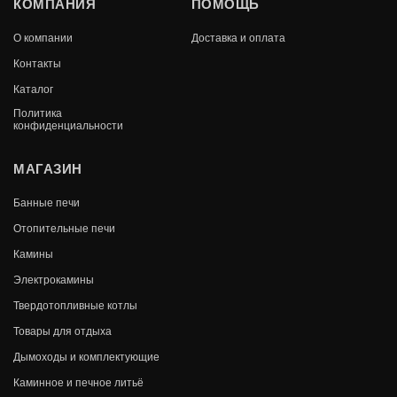
КОМПАНИЯ
ПОМОЩЬ
ТРУБА ТЕРМО L 1000 TТ-P 430-0.8/430
D115/200 ТИС
О компании
Доставка и оплата
3 120
Контакты
В КОРЗИНУ
2 495
Каталог
Политика
конфиденциальности
МАГАЗИН
Банные печи
Отопительные печи
Камины
Электрокамины
Твердотопливные котлы
Товары для отдыха
ХИТ ПРОДАЖ
Дымоходы и комплектующие
Каминное и печное литьё
УГОЛ-СЭНДВИЧ — 115 / 200 — 45° — НЕРЖ