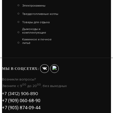
Электрокамины
ТРУБА L 1000 TM-P 430-0.5 D115 ТИС
Твердотопливные котлы
790
630
Товары для отдыха
Дымоходы и
В КОРЗИНУ
комплектующие
Каминное и печное
литьё
МЫ В СОЦСЕТЯХ:
Возникли вопросы?
00
00
Звоните с 9
до 20
, без выходных
+7 (3412) 906-890
+7 (909) 060-68-90
+7 (905) 874-09-44
ХИТ ПРОДАЖ