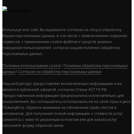
АДАПТЕР - 115(+) / 115(+) - НЕРЖ 1 ММ СТАЛЬ
МАСТЕР
Используя этот сайт, Вы выражаете согласие на сбор и обработку
390
Ваших персональных данных, в том числе с привлечением сторонних
сервисов, с применением cookie-файлов и средств анализа
поведения пользователей, согласно нашей политике обработки
В КОРЗИНУ
персональных данных.
Политика использования cookie
|
Политика обработки персональных
данных
|
Согласие на обработку персональных данных
Наш веб-ресурс предоставляет исключительно информацию и не
является публичной офертой, согласно Статье 437 ГК РФ.
Предоставленная информация предназначена исключительно для
ознакомления. Вы соглашаетесь использовать ее на свой страх и риск.
Пожалуйста, обратите внимание на обновления прайс-листов и
материалов. Для получения точной информации о стоимости услуг,
свяжитесь с нами по указанным контактам или для заказа услуг
заполните форму обратной связи.
ХИТ