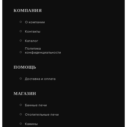
ХИТ
КОМПАНИЯ
КРЫШНАЯ РАЗДЕЛКА Ф115 (40-60ГР) НЕРЖ
О компании
0.5ММ СТАЛЬ МАСТЕР
Контакты
950
Каталог
Политика
В КОРЗИНУ
конфиденциальности
ПОМОЩЬ
Доставка и оплата
МАГАЗИН
Банные печи
Отопительные печи
Камины
-20%