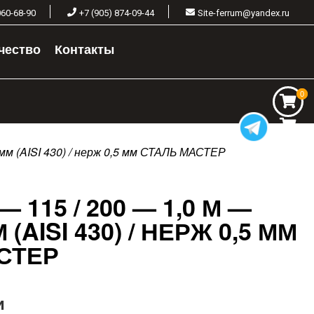
060-68-90
+7 (905) 874-09-44
Site-ferrum@yandex.ru
чество
Контакты
0
0
 мм (AISI 430) / нерж 0,5 мм СТАЛЬ МАСТЕР
 115 / 200 — 1,0 М —
(AISI 430) / НЕРЖ 0,5 ММ
СТЕР
и