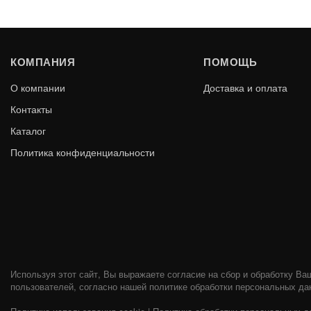
-25%
ХИТ ПРОДАЖ
КОМПАНИЯ
ПОМОЩЬ
О компании
Доставка и оплата
Контакты
Каталог
Политика конфиденциальности
СЭНДВИЧ 1 М ОЦИНКОВАННАЯ
СЭНДВИЧ
СТАЛЬ
НЕРЖ 0.5 
2 041
В КОРЗИНУ
1 530
1 100
Используя этот сайт, Вы выражаете согласие на сбор и обработку Ва
пользователей, согласно нашей политике обработки персональных да