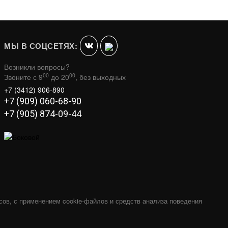
ХИТ ПРОДАЖ
МЫ В СОЦСЕТЯХ:
Возникли вопросы?
00
00
Звоните с 9
до 20
, без выходных
+7 (3412) 906-890
+7 (909) 060-68-90
+7 (905) 874-09-44
 0,5 М —
СЭНДВИЧ — 115 / 200 — 1,0 М —
НЕРЖ 0,5 ММ
НЕРЖ 0.5 ММ (AISI 430) / ОЦ. СТАЛЬ
Р
МАСТЕР
В КОРЗИНУ
В КОРЗИНУ
1 690
сов, с применением cookie-файлов и средств анализа поведения