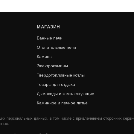
ХИТ ПРОДАЖ
МАГАЗИН
Банные печи
Отопительные печи
Камины
Электрокамины
Твердотопливные котлы
 — 115 / 200 — 0,5 М —
СЭНДВИЧ — 115 / 200 —
Товары для отдыха
ММ (AISI 430) / ОЦ. СТАЛЬ
НЕРЖ 1 ММ (AISI 430) / 
МАСТЕР
СТАЛЬ МАСТЕ
Дымоходы и комплектующие
Каминное и печное литьё
В КОРЗИНУ
1 690
ших персональных данных, в том числе с привлечением сторонних серви
нных.