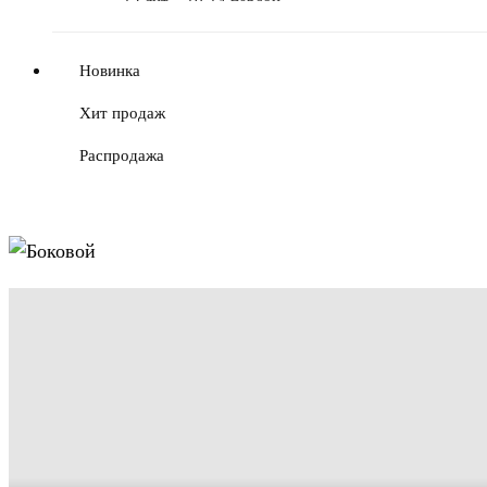
12 лит. - 10-14 персон
16 лит. - 14-18 персон
Новинка
22 лит. - до 30 персон
Хит продаж
94,5 х 92,0 х 55,0
Распродажа
толщина 2мм, диаметр 530
толщина 2мм, диаметр 700
толщина 3мм, диаметр 530
толщина 3мм, диаметр 700
толщина 3мм, диаметр 900