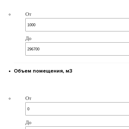
От
До
Объем помещения, м3
От
До