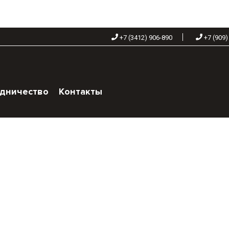
+7 (3412) 906-890
+7 (909)
дничество
Контакты
+7 (909) 060-68-90