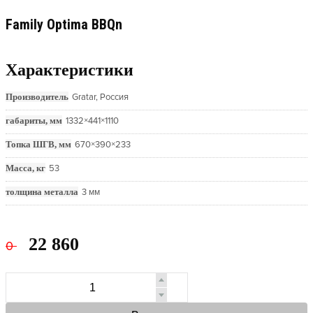
Family Optima BBQn
Характеристики
Производитель
Gratar, Россия
габариты, мм
1332×441×1110
Топка ШГВ, мм
670×390×233
Масса, кг
53
толщина металла
3 мм
22 860
0