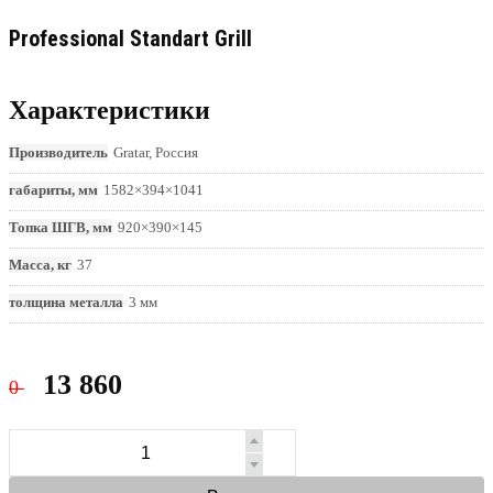
Professional Standart Grill
Характеристики
Производитель
Gratar, Россия
габариты, мм
1582×394×1041
Топка ШГВ, мм
920×390×145
Масса, кг
37
толщина металла
3 мм
13 860
0