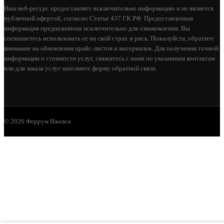
Наш веб-ресурс предоставляет исключительно информацию и не является
публичной офертой, согласно Статье 437 ГК РФ. Предоставленная
информация предназначена исключительно для ознакомления. Вы
соглашаетесь использовать ее на свой страх и риск. Пожалуйста, обратите
внимание на обновления прайс-листов и материалов. Для получения точной
информации о стоимости услуг, свяжитесь с нами по указанным контактам
или для заказа услуг заполните форму обратной связи.
© 2026 Феррум Ижевск
PROFESSIONAL STANDART ROOF
21 600
В КОРЗИНУ