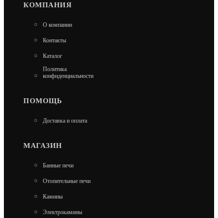
КОМПАНИЯ
КАРКАС МОДУЛЯ ПОД СТОЛЕШНИЦУ SMART-
О компании
900 ШКАФ (HS-KU-SH900K) HELIOS
Контакты
29 500
Каталог
Политика
В КОРЗИНУ
конфиденциальности
ПОМОЩЬ
Доставка и оплата
МАГАЗИН
Банные печи
Отопительные печи
Камины
Электрокамины