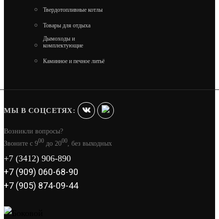
Твердотопливные котлы
МОДУЛЬ УЛИЧНОЙ КУХНИ SMART-900
МАНГАЛ-ТЕРМО (HS-KU01-MT900) HELIOS
Товары для отдыха
Дымоходы и
комплектующие
53 550
Каминное и печное литьё
В КОРЗИНУ
МЫ В СОЦСЕТЯХ:
Возникли вопросы?
00
00
Звоните с 9
до 20
, без выходных
+7 (3412) 906-890
+7 (909) 060-68-90
+7 (905) 874-09-44