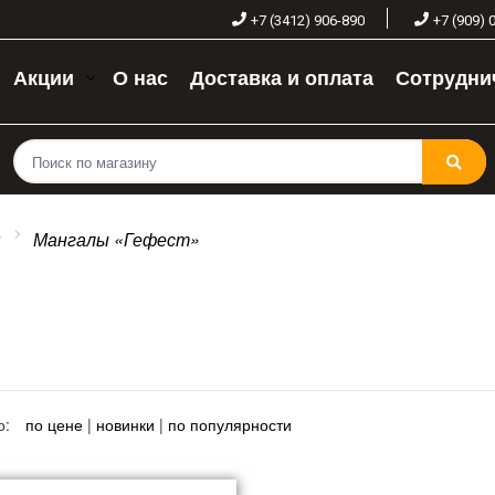
+7 (3412) 906-890
+7 (909) 
Акции
О нас
Доставка и оплата
Сотрудни
ы
Мангалы «Гефест»
о:
по цене
|
новинки
|
по популярности