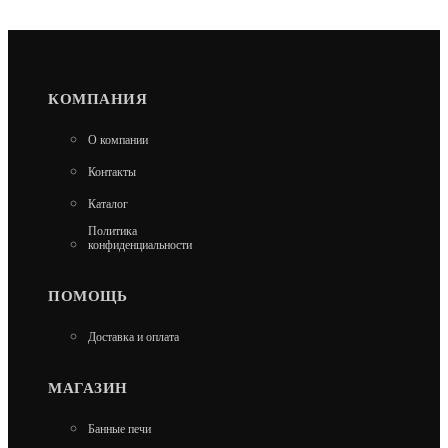
КОМПАНИЯ
ПЕЧЬ ПОД КАЗАН ВЕЗУВИЙ 12Л ШМЕЛЬ С
О компании
28 970
Контакты
В КОРЗИНУ
Каталог
Политика
конфиденциальности
ПОМОЩЬ
Доставка и оплата
МАГАЗИН
Банные печи